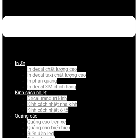
In ấn
In decal chất lượng cao
In decal taxi chất lượng cao
In phản quang
In decal 3M chính hãng
Kính cách nhiệt
Decal trang trí kinh
Kính cách nhiệt nhà kính
Kính cách nhiệt ô tô
Quảng cáo
Quảng cáo trên xe
Quảng cáo biển hiệu
Biển đèn led