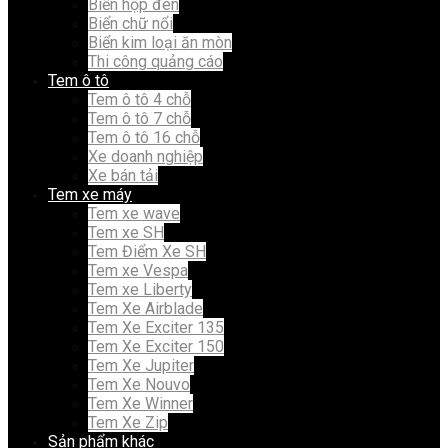
Biển hộp đèn
Biển chữ nổi
Biển kim loại ăn mòn
Thi công quảng cáo
Tem ô tô
Tem ô tô 4 chỗ
Tem ô tô 7 chỗ
Tem ô tô 16 chỗ
Xe doanh nghiệp
Xe bán tải
Tem xe máy
Tem xe wave
Tem xe SH
Tem Điểm Xe SH
Tem xe Vespa
Tem xe Liberty
Tem Xe Airblade
Tem Xe Exciter 135
Tem Xe Exciter 150
Tem Xe Jupiter
Tem Xe Nouvo
Tem Xe Winner
Tem Xe Zip
Sản phẩm khác