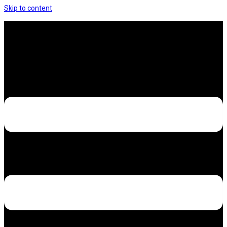
Skip to content
Hưng Thịnh Decal – Dán nilon, dán decal xe các
loại
Design – Printing – Advertising