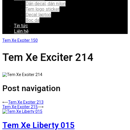
Dán decal, dán nilon
Tem logo sticker
Decal laptop
Bọc da
Tin tức
Liên hệ
Tem Xe Exciter 150
Tem Xe Exciter 214
Post navigation
⟵
Tem Xe Exciter 213
Tem Xe Exciter 215
⟶
Tem Xe Liberty 015