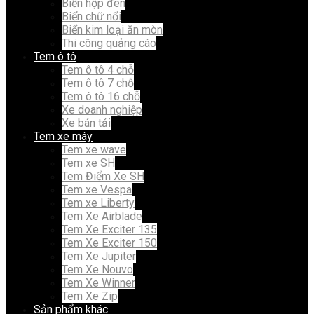
Biển hộp đèn
Biển chữ nổi
Biển kim loại ăn mòn
Thi công quảng cáo
Tem ô tô
Tem ô tô 4 chỗ
Tem ô tô 7 chỗ
Tem ô tô 16 chỗ
Xe doanh nghiệp
Xe bán tải
Tem xe máy
Tem xe wave
Tem xe SH
Tem Điểm Xe SH
Tem xe Vespa
Tem xe Liberty
Tem Xe Airblade
Tem Xe Exciter 135
Tem Xe Exciter 150
Tem Xe Jupiter
Tem Xe Nouvo
Tem Xe Winner
Tem Xe Zip
Sản phẩm khác