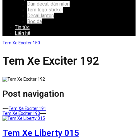
Dán decal, dán nilon
Tem logo sticker
Decal laptop
Bọc da
Tin tức
Liên hệ
Tem Xe Exciter 150
Tem Xe Exciter 192
Post navigation
⟵
Tem Xe Exciter 191
Tem Xe Exciter 193
⟶
Tem Xe Liberty 015