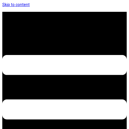
Skip to content
Hưng Thịnh Decal – Dán nilon, dán decal xe các
loại
Design – Printing – Advertising