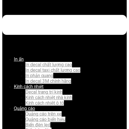
In ấn
In decal chất lượng cao
In decal taxi chất lượng cao
In phản quang
In decal 3M chính hãng
Kính cách nhiệt
Decal trang trí kinh
Kính cách nhiệt nhà kính
Kính cách nhiệt ô tô
Quảng cáo
Quảng cáo trên xe
Quảng cáo biển hiệu
Biển đèn led