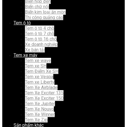
Biển hộp đèn
Biển chữ nổi
Biển kim loại ăn mòn
Thi công quảng cáo
Tem ô tô
Tem ô tô 4 chỗ
Tem ô tô 7 chỗ
Tem ô tô 16 chỗ
Xe doanh nghiệp
Xe bán tải
Tem xe máy
Tem xe wave
Tem xe SH
Tem Điểm Xe SH
Tem xe Vespa
Tem xe Liberty
Tem Xe Airblade
Tem Xe Exciter 135
Tem Xe Exciter 150
Tem Xe Jupiter
Tem Xe Nouvo
Tem Xe Winner
Tem Xe Zip
Sản phẩm khác