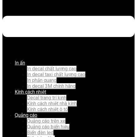
In ấn
In decal chất lượng cao
In decal taxi chất lượng cao
In phản quang
In decal 3M chính hãng
Kính cách nhiệt
Decal trang trí kinh
Kính cách nhiệt nhà kính
Kính cách nhiệt ô tô
Quảng cáo
Quảng cáo trên xe
Quảng cáo biển hiệu
Biển đèn led