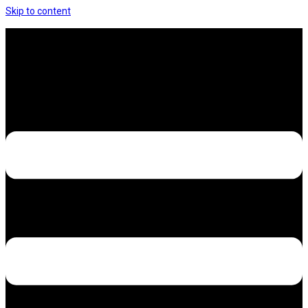
Skip to content
Hưng Thịnh Decal – Dán nilon, dán decal xe các
loại
Design – Printing – Advertising