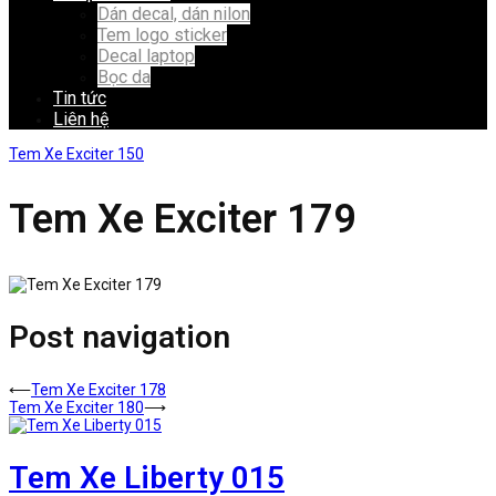
Dán decal, dán nilon
Tem logo sticker
Decal laptop
Bọc da
Tin tức
Liên hệ
Tem Xe Exciter 150
Tem Xe Exciter 179
Post navigation
⟵
Tem Xe Exciter 178
Tem Xe Exciter 180
⟶
Tem Xe Liberty 015