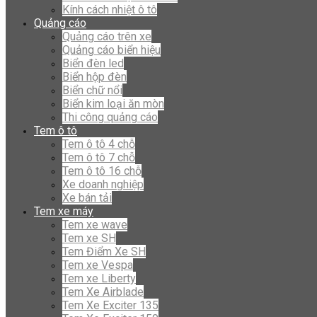
Kính cách nhiệt ô tô
Quảng cáo
Quảng cáo trên xe
Quảng cáo biển hiệu
Biển đèn led
Biển hộp đèn
Biển chữ nổi
Biển kim loại ăn mòn
Thi công quảng cáo
Tem ô tô
Tem ô tô 4 chỗ
Tem ô tô 7 chỗ
Tem ô tô 16 chỗ
Xe doanh nghiệp
Xe bán tải
Tem xe máy
Tem xe wave
Tem xe SH
Tem Điểm Xe SH
Tem xe Vespa
Tem xe Liberty
Tem Xe Airblade
Tem Xe Exciter 135