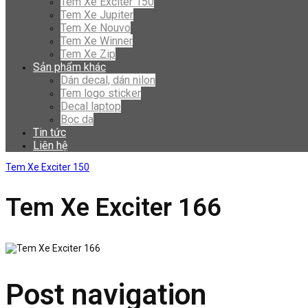
Tem Xe Exciter 150
Tem Xe Jupiter
Tem Xe Nouvo
Tem Xe Winner
Tem Xe Zip
Sản phẩm khác
Dán decal, dán nilon
Tem logo sticker
Decal laptop
Bọc da
Tin tức
Liên hệ
Tem Xe Exciter 150
Tem Xe Exciter 166
Post navigation