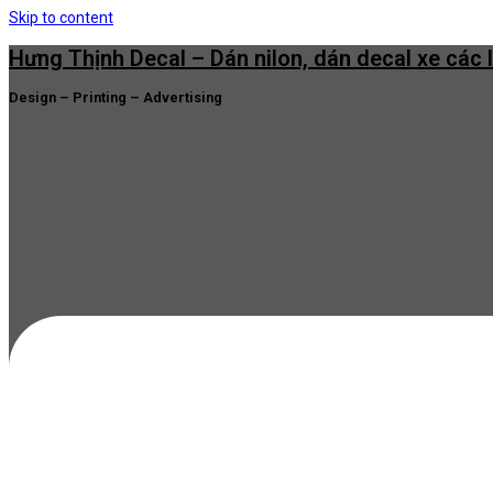
Skip to content
Hưng Thịnh Decal – Dán nilon, dán decal xe các 
Design – Printing – Advertising