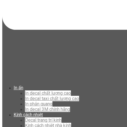
In ấn
In decal chất lượng cao
In decal taxi chất lượng cao
In phản quang
In decal 3M chính hãng
Kính cách nhiệt
Decal trang trí kinh
Kính cách nhiệt nhà kính