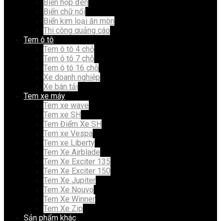
Biển hộp đèn
Biển chữ nổi
Biển kim loại ăn mòn
Thi công quảng cáo
Tem ô tô
Tem ô tô 4 chỗ
Tem ô tô 7 chỗ
Tem ô tô 16 chỗ
Xe doanh nghiệp
Xe bán tải
Tem xe máy
Tem xe wave
Tem xe SH
Tem Điểm Xe SH
Tem xe Vespa
Tem xe Liberty
Tem Xe Airblade
Tem Xe Exciter 135
Tem Xe Exciter 150
Tem Xe Jupiter
Tem Xe Nouvo
Tem Xe Winner
Tem Xe Zip
Sản phẩm khác