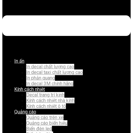
In ấn
In decal chất lượng cao
In decal taxi chất lượng cao
In phản quang
In decal 3M chính hãng
Kính cách nhiệt
Decal trang trí kinh
Kính cách nhiệt nhà kính
Kính cách nhiệt ô tô
Quảng cáo
Quảng cáo trên xe
Quảng cáo biển hiệu
Biển đèn led