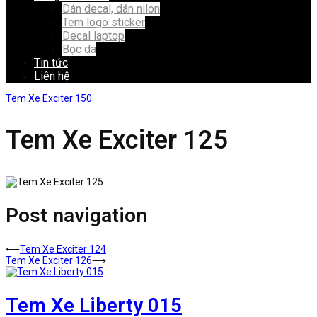
Dán decal, dán nilon
Tem logo sticker
Decal laptop
Bọc da
Tin tức
Liên hệ
Tem Xe Exciter 150
Tem Xe Exciter 125
Post navigation
⟵
Tem Xe Exciter 124
Tem Xe Exciter 126
⟶
Tem Xe Liberty 015