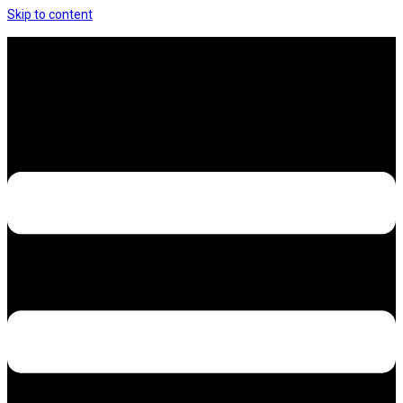
Skip to content
Hưng Thịnh Decal – Dán nilon, dán decal xe các
loại
Design – Printing – Advertising