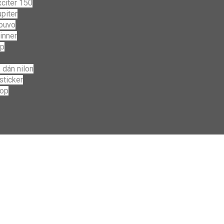
citer 150
piter
ouvo
inner
ip
 dán nilon
sticker
top