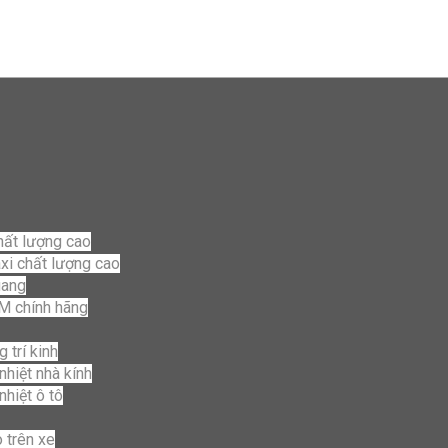
hất lượng cao
axi chất lượng cao
uang
3M chính hãng
 trí kinh
nhiệt nhà kính
nhiệt ô tô
 trên xe