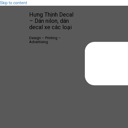
Skip to content
Hưng Thịnh Decal
– Dán nilon, dán
decal xe các loại
Design – Printing –
Advertising