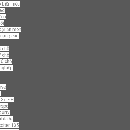
 biển hiệu
led
đèn
ổi
loại ăn mòn
quảng cáo
4 chỗ
7 chỗ
16 chỗ
nghiệp
ave
H
 Xe SH
espa
berty
rblade
citer 135