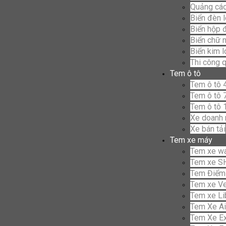
Quảng cáo
Biển đèn 
Biển hộp 
Biển chữ n
Biển kim 
Thi công 
Tem ô tô
Tem ô tô 
Tem ô tô 
Tem ô tô 
Xe doanh 
Xe bán tải
Tem xe máy
Tem xe w
Tem xe S
Tem Điểm
Tem xe V
Tem xe Li
Tem Xe Ai
Tem Xe Ex