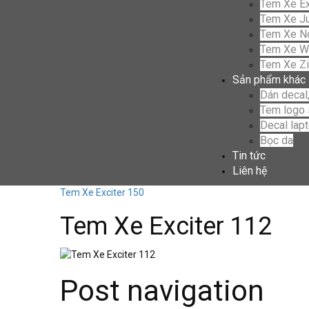
Tem Xe Ex
Tem Xe Ju
Tem Xe N
Tem Xe W
Tem Xe Z
Sản phẩm khác
Dán decal,
Tem logo 
Decal lap
Bọc da
Tin tức
Liên hệ
Tem Xe Exciter 150
Tem Xe Exciter 112
Post navigation