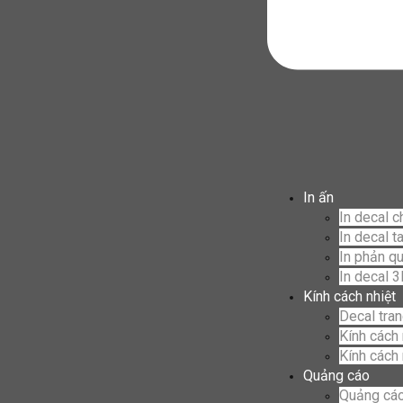
In ấn
In decal c
In decal t
In phản q
In decal 
Kính cách nhiệt
Decal trang
Kính cách 
Kính cách 
Quảng cáo
Quảng cáo