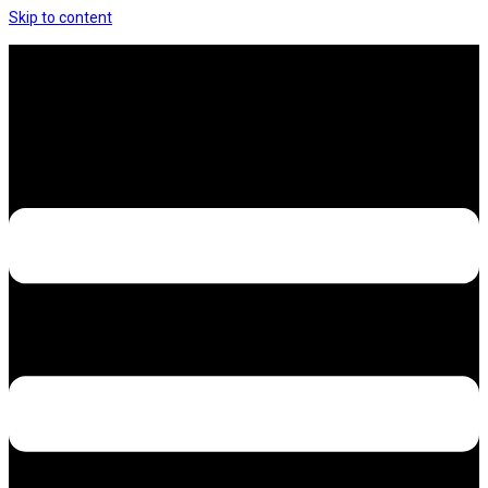
Skip to content
Hưng Thịnh Decal – Dán nilon, dán decal xe các
loại
Design – Printing – Advertising