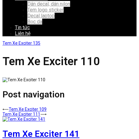
Dán decal, dán nilon
Tem logo sticker
Decal laptop
Bọc da
Tin tức
Liên hệ
Tem Xe Exciter 135
Tem Xe Exciter 110
Post navigation
⟵
Tem Xe Exciter 109
Tem Xe Exciter 111
⟶
Tem Xe Exciter 141