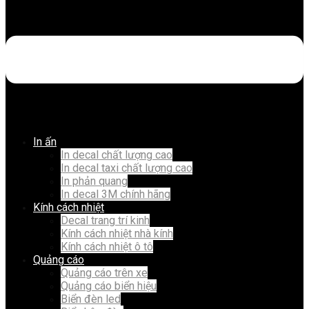
In ấn
In decal chất lượng cao
In decal taxi chất lượng cao
In phản quang
In decal 3M chính hãng
Kính cách nhiệt
Decal trang trí kinh
Kính cách nhiệt nhà kính
Kính cách nhiệt ô tô
Quảng cáo
Quảng cáo trên xe
Quảng cáo biển hiệu
Biển đèn led