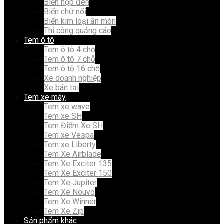
Biển hộp đèn
Biển chữ nổi
Biển kim loại ăn mòn
Thi công quảng cáo
Tem ô tô
Tem ô tô 4 chỗ
Tem ô tô 7 chỗ
Tem ô tô 16 chỗ
Xe doanh nghiệp
Xe bán tải
Tem xe máy
Tem xe wave
Tem xe SH
Tem Điểm Xe SH
Tem xe Vespa
Tem xe Liberty
Tem Xe Airblade
Tem Xe Exciter 135
Tem Xe Exciter 150
Tem Xe Jupiter
Tem Xe Nouvo
Tem Xe Winner
Tem Xe Zip
Sản phẩm khác