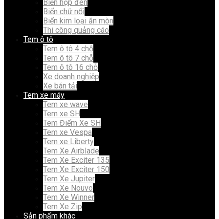
Biển hộp đèn
Biển chữ nổi
Biển kim loại ăn mòn
Thi công quảng cáo
Tem ô tô
Tem ô tô 4 chỗ
Tem ô tô 7 chỗ
Tem ô tô 16 chỗ
Xe doanh nghiệp
Xe bán tải
Tem xe máy
Tem xe wave
Tem xe SH
Tem Điểm Xe SH
Tem xe Vespa
Tem xe Liberty
Tem Xe Airblade
Tem Xe Exciter 135
Tem Xe Exciter 150
Tem Xe Jupiter
Tem Xe Nouvo
Tem Xe Winner
Tem Xe Zip
Sản phẩm khác