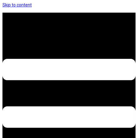
Skip to content
Hưng Thịnh Decal – Dán nilon, dán decal xe các
loại
Design – Printing – Advertising