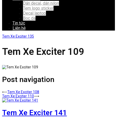
Dán decal, dán nilon
Tem logo sticker
Decal laptop
Bọc da
Tin tức
Liên hệ
Tem Xe Exciter 135
Tem Xe Exciter 109
Post navigation
⟵
Tem Xe Exciter 108
Tem Xe Exciter 110
⟶
Tem Xe Exciter 141