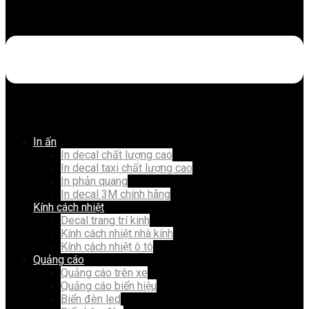
In ấn
In decal chất lượng cao
In decal taxi chất lượng cao
In phản quang
In decal 3M chính hãng
Kính cách nhiệt
Decal trang trí kinh
Kính cách nhiệt nhà kính
Kính cách nhiệt ô tô
Quảng cáo
Quảng cáo trên xe
Quảng cáo biển hiệu
Biển đèn led