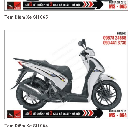
Tem Điểm Xe SH 065
Tem Điểm Xe SH 064