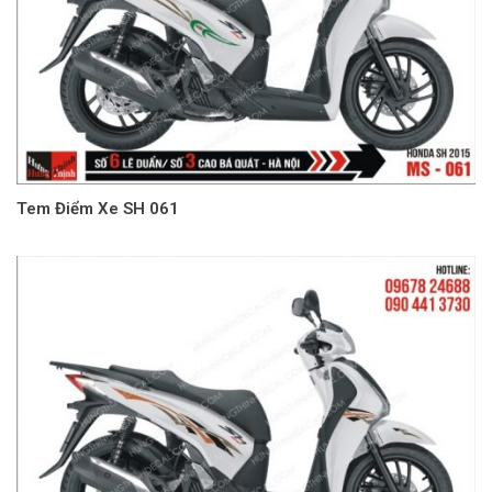
Tem Điểm Xe SH 061