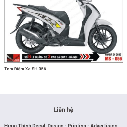
Tem Điểm Xe SH 056
Liên hệ
Hưng Thịnh Decal: Design - Printing - Advertising