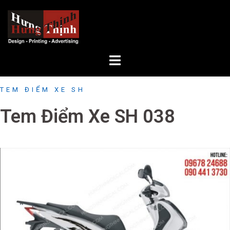
Skip
to
content
TEM ĐIỂM XE SH
Tem Điểm Xe SH 038