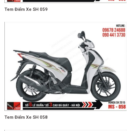
Tem Điểm Xe SH 059
Tem Điểm Xe SH 058