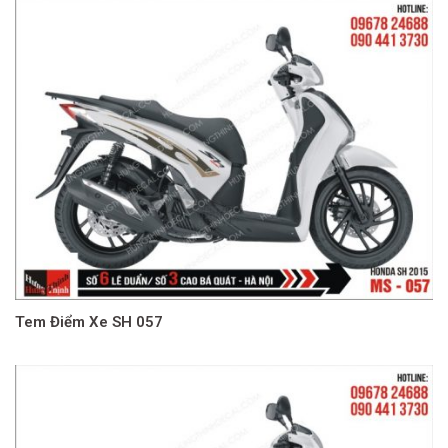
Tem Điểm Xe SH 057