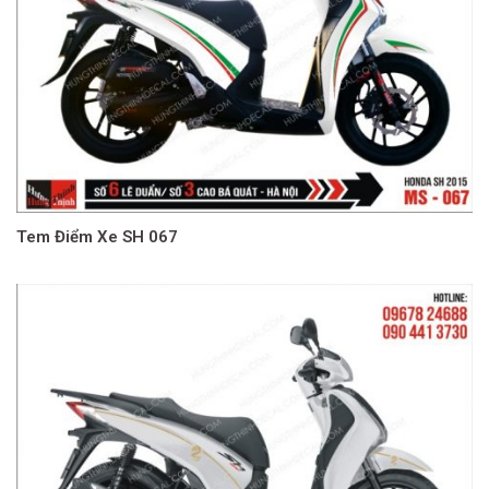
Tem Điểm Xe SH 067