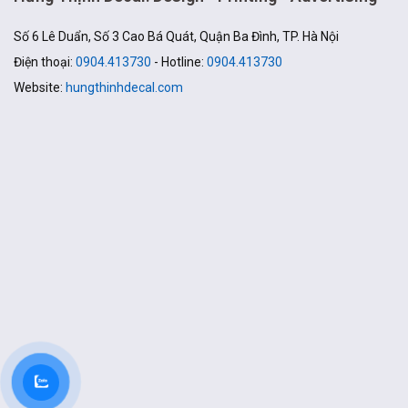
Số 6 Lê Duẩn, Số 3 Cao Bá Quát, Quận Ba Đình, TP. Hà Nội
Điện thoại:
0904.413730
- Hotline:
0904.413730
Website:
hungthinhdecal.com