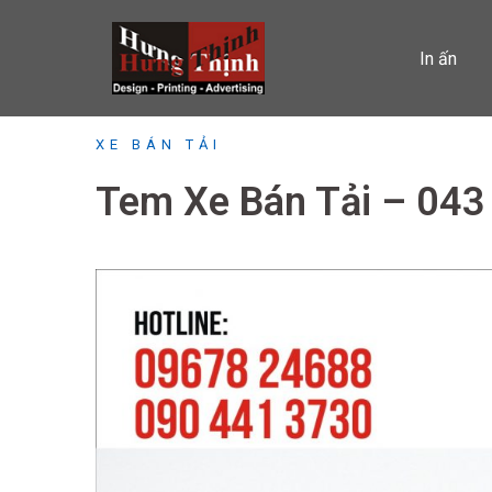
Skip
to
In ấn
content
XE BÁN TẢI
Tem Xe Bán Tải – 043