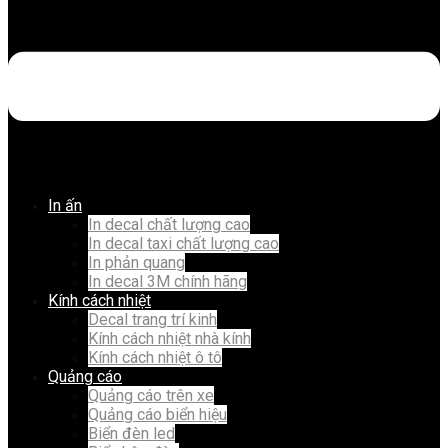
In ấn
In decal chất lượng cao
In decal taxi chất lượng cao
In phản quang
In decal 3M chính hãng
Kính cách nhiệt
Decal trang trí kinh
Kính cách nhiệt nhà kính
Kính cách nhiệt ô tô
Quảng cáo
Quảng cáo trên xe
Quảng cáo biển hiệu
Biển đèn led