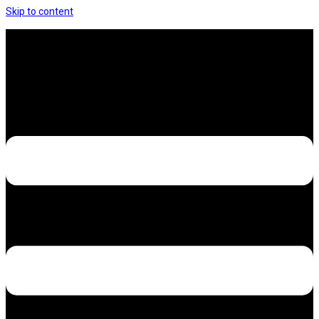
Skip to content
Hưng Thịnh Decal – Dán nilon, dán decal xe các
loại
Design – Printing – Advertising