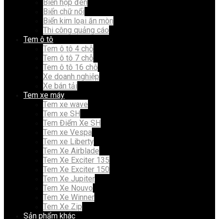
Biển hộp đèn
Biển chữ nổi
Biển kim loại ăn mòn
Thi công quảng cáo
Tem ô tô
Tem ô tô 4 chỗ
Tem ô tô 7 chỗ
Tem ô tô 16 chỗ
Xe doanh nghiệp
Xe bán tải
Tem xe máy
Tem xe wave
Tem xe SH
Tem Điểm Xe SH
Tem xe Vespa
Tem xe Liberty
Tem Xe Airblade
Tem Xe Exciter 135
Tem Xe Exciter 150
Tem Xe Jupiter
Tem Xe Nouvo
Tem Xe Winner
Tem Xe Zip
Sản phẩm khác