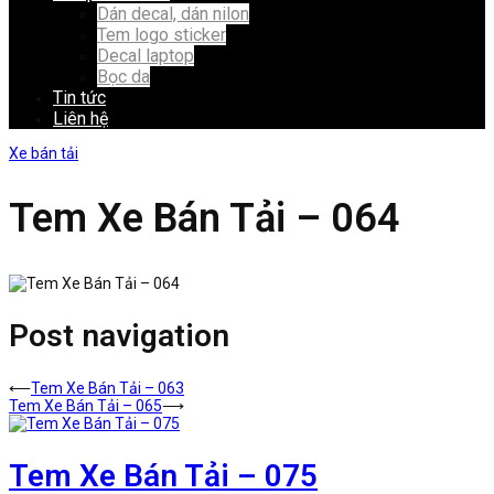
Dán decal, dán nilon
Tem logo sticker
Decal laptop
Bọc da
Tin tức
Liên hệ
Xe bán tải
Tem Xe Bán Tải – 064
Post navigation
⟵
Tem Xe Bán Tải – 063
Tem Xe Bán Tải – 065
⟶
Tem Xe Bán Tải – 075