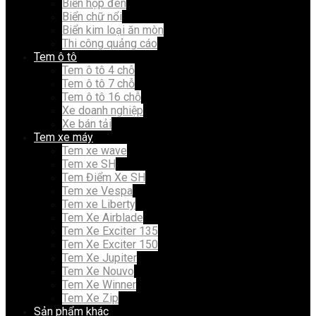
Biển hộp đèn
Biển chữ nổi
Biển kim loại ăn mòn
Thi công quảng cáo
Tem ô tô
Tem ô tô 4 chỗ
Tem ô tô 7 chỗ
Tem ô tô 16 chỗ
Xe doanh nghiệp
Xe bán tải
Tem xe máy
Tem xe wave
Tem xe SH
Tem Điểm Xe SH
Tem xe Vespa
Tem xe Liberty
Tem Xe Airblade
Tem Xe Exciter 135
Tem Xe Exciter 150
Tem Xe Jupiter
Tem Xe Nouvo
Tem Xe Winner
Tem Xe Zip
Sản phẩm khác