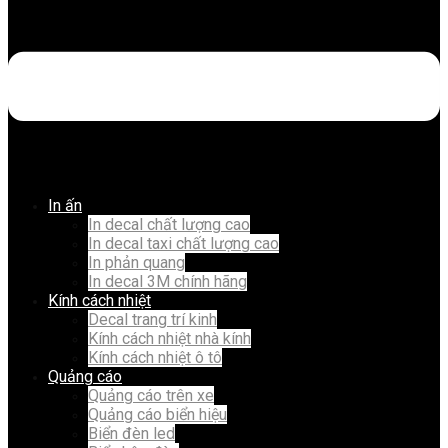
In ấn
In decal chất lượng cao
In decal taxi chất lượng cao
In phản quang
In decal 3M chính hãng
Kính cách nhiệt
Decal trang trí kinh
Kính cách nhiệt nhà kính
Kính cách nhiệt ô tô
Quảng cáo
Quảng cáo trên xe
Quảng cáo biển hiệu
Biển đèn led