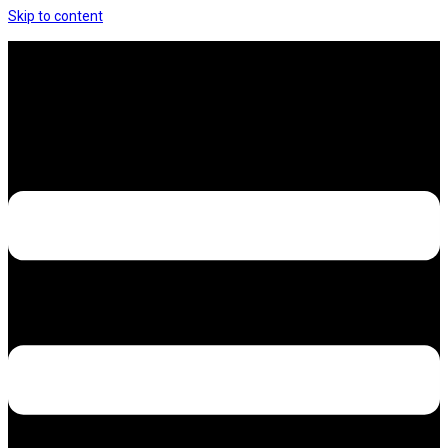
Skip to content
Hưng Thịnh Decal – Dán nilon, dán decal xe các
loại
Design – Printing – Advertising