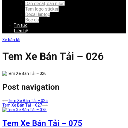
Dán decal, dán nilon
Tem logo sticker
Decal laptop
Bọc da
Tin tức
Liên hệ
Xe bán tải
Tem Xe Bán Tải – 026
Post navigation
⟵
Tem Xe Bán Tải – 025
Tem Xe Bán Tải – 027
⟶
Tem Xe Bán Tải – 075