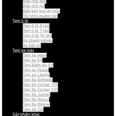
Biển hộp đèn
Biển chữ nổi
Biển kim loại ăn mòn
Thi công quảng cáo
Tem ô tô
Tem ô tô 4 chỗ
Tem ô tô 7 chỗ
Tem ô tô 16 chỗ
Xe doanh nghiệp
Xe bán tải
Tem xe máy
Tem xe wave
Tem xe SH
Tem Điểm Xe SH
Tem xe Vespa
Tem xe Liberty
Tem Xe Airblade
Tem Xe Exciter 135
Tem Xe Exciter 150
Tem Xe Jupiter
Tem Xe Nouvo
Tem Xe Winner
Tem Xe Zip
Sản phẩm khác