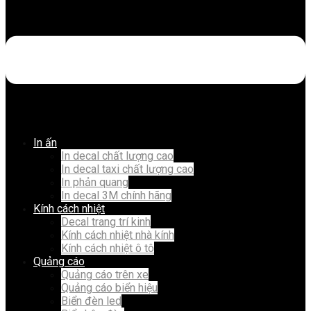
In ấn
In decal chất lượng cao
In decal taxi chất lượng cao
In phản quang
In decal 3M chính hãng
Kính cách nhiệt
Decal trang trí kinh
Kính cách nhiệt nhà kính
Kính cách nhiệt ô tô
Quảng cáo
Quảng cáo trên xe
Quảng cáo biển hiệu
Biển đèn led