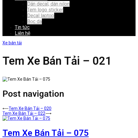
Dán decal, dán nilon
Tem logo sticker
Decal laptop
Bọc da
Tin tức
Liên hệ
Xe bán tải
Tem Xe Bán Tải – 021
Post navigation
⟵
Tem Xe Bán Tải – 020
Tem Xe Bán Tải – 022
⟶
Tem Xe Bán Tải – 075