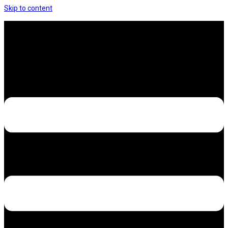
Skip to content
Hưng Thịnh Decal – Dán nilon, dán decal xe các
loại
Design – Printing – Advertising