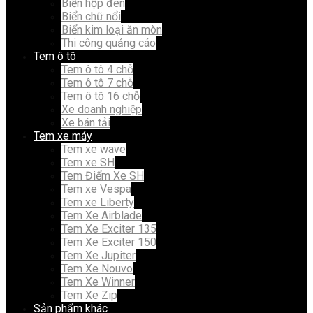
Biển hộp đèn
Biển chữ nổi
Biển kim loại ăn mòn
Thi công quảng cáo
Tem ô tô
Tem ô tô 4 chỗ
Tem ô tô 7 chỗ
Tem ô tô 16 chỗ
Xe doanh nghiệp
Xe bán tải
Tem xe máy
Tem xe wave
Tem xe SH
Tem Điểm Xe SH
Tem xe Vespa
Tem xe Liberty
Tem Xe Airblade
Tem Xe Exciter 135
Tem Xe Exciter 150
Tem Xe Jupiter
Tem Xe Nouvo
Tem Xe Winner
Tem Xe Zip
Sản phẩm khác