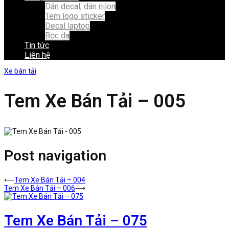
Dán decal, dán nilon
Tem logo sticker
Decal laptop
Bọc da
Tin tức
Liên hệ
Xe bán tải
Tem Xe Bán Tải – 005
Post navigation
⟵
Tem Xe Bán Tải – 004
Tem Xe Bán Tải – 006
⟶
Tem Xe Bán Tải – 075