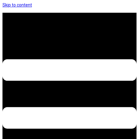
Skip to content
Hưng Thịnh Decal – Dán nilon, dán decal xe các
loại
Design – Printing – Advertising