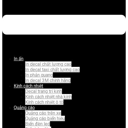
In ấn
In decal chất lượng cao
In decal taxi chất lượng cao
In phản quang
In decal 3M chính hãng
Kính cách nhiệt
Decal trang trí kinh
Kính cách nhiệt nhà kính
Kính cách nhiệt ô tô
Quảng cáo
Quảng cáo trên xe
Quảng cáo biển hiệu
Biển đèn led