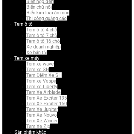
Biển hộp đèn
Biển chữ nổi
Biển kim loại ăn mòn
Thi công quảng cáo
Tem ô tô
Tem ô tô 4 chỗ
Tem ô tô 7 chỗ
Tem ô tô 16 chỗ
Xe doanh nghiệp
Xe bán tải
Tem xe máy
Tem xe wave
Tem xe SH
Tem Điểm Xe SH
Tem xe Vespa
Tem xe Liberty
Tem Xe Airblade
Tem Xe Exciter 135
Tem Xe Exciter 150
Tem Xe Jupiter
Tem Xe Nouvo
Tem Xe Winner
Tem Xe Zip
Sản phẩm khác