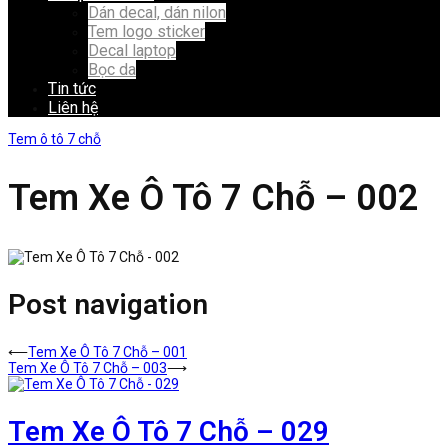
Dán decal, dán nilon
Tem logo sticker
Decal laptop
Bọc da
Tin tức
Liên hệ
Tem ô tô 7 chỗ
Tem Xe Ô Tô 7 Chỗ – 002
Post navigation
⟵
Tem Xe Ô Tô 7 Chỗ – 001
Tem Xe Ô Tô 7 Chỗ – 003
⟶
Tem Xe Ô Tô 7 Chỗ – 029