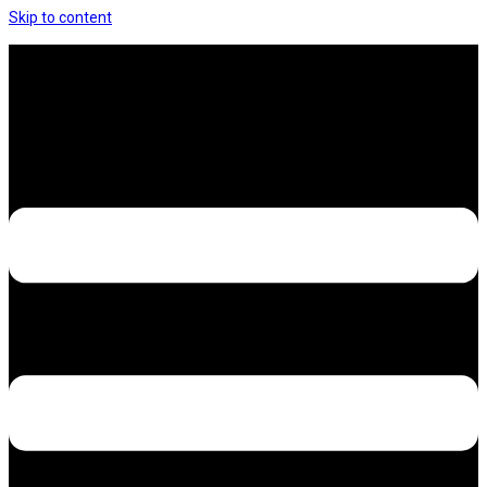
Skip to content
Hưng Thịnh Decal – Dán nilon, dán decal xe các
loại
Design – Printing – Advertising