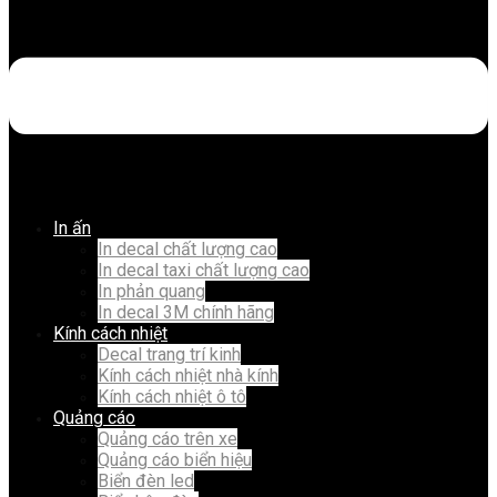
In ấn
In decal chất lượng cao
In decal taxi chất lượng cao
In phản quang
In decal 3M chính hãng
Kính cách nhiệt
Decal trang trí kinh
Kính cách nhiệt nhà kính
Kính cách nhiệt ô tô
Quảng cáo
Quảng cáo trên xe
Quảng cáo biển hiệu
Biển đèn led