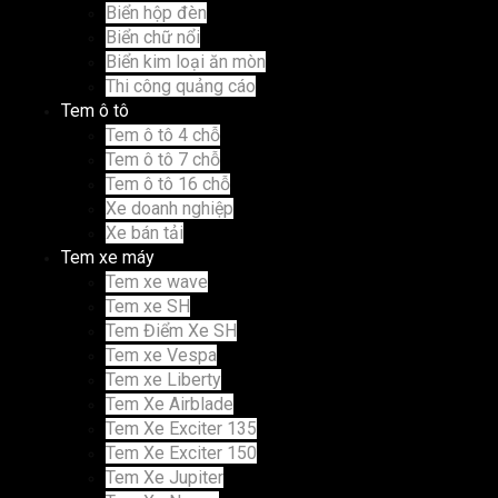
Biển hộp đèn
Biển chữ nổi
Biển kim loại ăn mòn
Thi công quảng cáo
Tem ô tô
Tem ô tô 4 chỗ
Tem ô tô 7 chỗ
Tem ô tô 16 chỗ
Xe doanh nghiệp
Xe bán tải
Tem xe máy
Tem xe wave
Tem xe SH
Tem Điểm Xe SH
Tem xe Vespa
Tem xe Liberty
Tem Xe Airblade
Tem Xe Exciter 135
Tem Xe Exciter 150
Tem Xe Jupiter