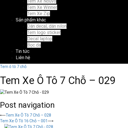
Tem Xe Nouvo
Tem Xe Winner
Tem Xe Zip
Sản phẩm khác
Dán decal, dán nilon
Tem logo sticker
Decal laptop
Bọc da
Tin tức
Liên hệ
Tem ô tô 7 chỗ
Tem Xe Ô Tô 7 Chỗ – 029
Post navigation
⟵
Tem Xe Ô Tô 7 Chỗ – 028
Tem Xe Ô Tô 16 Chỗ – 001
⟶