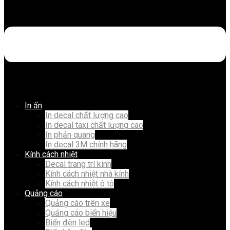
In ấn
In decal chất lượng cao
In decal taxi chất lượng cao
In phản quang
In decal 3M chính hãng
Kính cách nhiệt
Decal trang trí kinh
Kính cách nhiệt nhà kính
Kính cách nhiệt ô tô
Quảng cáo
Quảng cáo trên xe
Quảng cáo biển hiệu
Biển đèn led