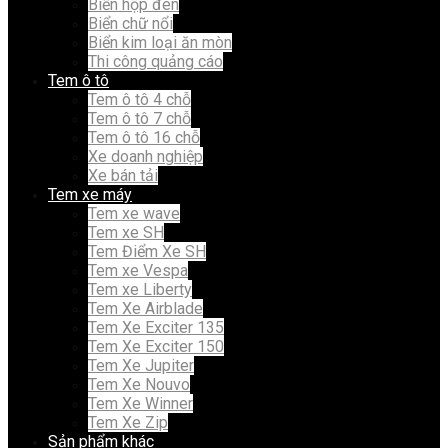
Biển hộp đèn
Biển chữ nổi
Biển kim loại ăn mòn
Thi công quảng cáo
Tem ô tô
Tem ô tô 4 chỗ
Tem ô tô 7 chỗ
Tem ô tô 16 chỗ
Xe doanh nghiệp
Xe bán tải
Tem xe máy
Tem xe wave
Tem xe SH
Tem Điểm Xe SH
Tem xe Vespa
Tem xe Liberty
Tem Xe Airblade
Tem Xe Exciter 135
Tem Xe Exciter 150
Tem Xe Jupiter
Tem Xe Nouvo
Tem Xe Winner
Tem Xe Zip
Sản phẩm khác