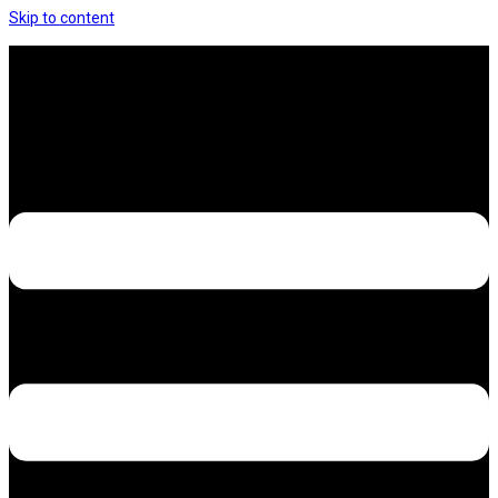
Skip to content
Hưng Thịnh Decal – Dán nilon, dán decal xe các
loại
Design – Printing – Advertising