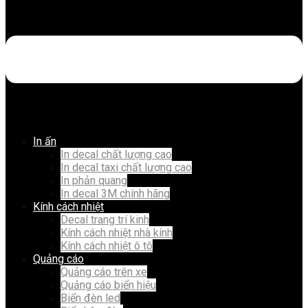
In ấn
In decal chất lượng cao
In decal taxi chất lượng cao
In phản quang
In decal 3M chính hãng
Kính cách nhiệt
Decal trang trí kinh
Kính cách nhiệt nhà kính
Kính cách nhiệt ô tô
Quảng cáo
Quảng cáo trên xe
Quảng cáo biển hiệu
Biển đèn led