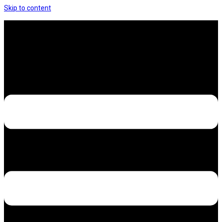
Skip to content
Hưng Thịnh Decal – Dán nilon, dán decal xe các
loại
Design – Printing – Advertising