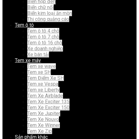
Biển hộp đèn
Biển chữ nổi
Biển kim loại ăn mòn
Thi công quảng cáo
Tem ô tô
Tem ô tô 4 chỗ
Tem ô tô 7 chỗ
Tem ô tô 16 chỗ
Xe doanh nghiệp
Xe bán tải
Tem xe máy
Tem xe wave
Tem xe SH
Tem Điểm Xe SH
Tem xe Vespa
Tem xe Liberty
Tem Xe Airblade
Tem Xe Exciter 135
Tem Xe Exciter 150
Tem Xe Jupiter
Tem Xe Nouvo
Tem Xe Winner
Tem Xe Zip
Sản phẩm khác