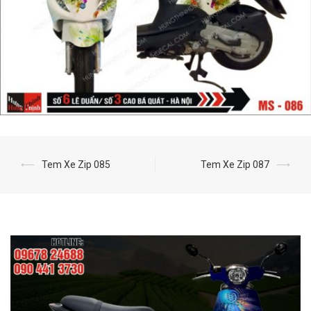
⟵
Tem Xe Zip 085
Tem Xe Zip 087
⟶
Post
navigation