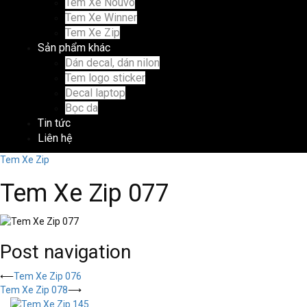
Tem Xe Nouvo
Tem Xe Winner
Tem Xe Zip
Sản phẩm khác
Dán decal, dán nilon
Tem logo sticker
Decal laptop
Bọc da
Tin tức
Liên hệ
Tem Xe Zip
Tem Xe Zip 077
Post navigation
⟵
Tem Xe Zip 076
Tem Xe Zip 078
⟶