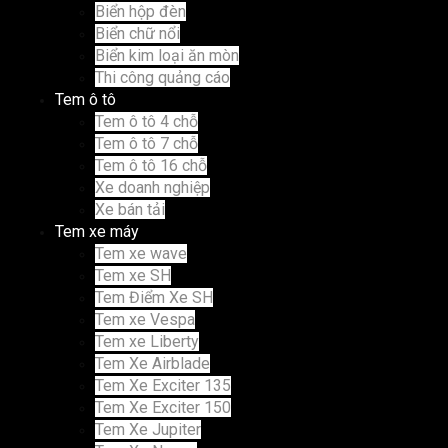
Biển hộp đèn
Biển chữ nổi
Biển kim loại ăn mòn
Thi công quảng cáo
Tem ô tô
Tem ô tô 4 chỗ
Tem ô tô 7 chỗ
Tem ô tô 16 chỗ
Xe doanh nghiệp
Xe bán tải
Tem xe máy
Tem xe wave
Tem xe SH
Tem Điểm Xe SH
Tem xe Vespa
Tem xe Liberty
Tem Xe Airblade
Tem Xe Exciter 135
Tem Xe Exciter 150
Tem Xe Jupiter