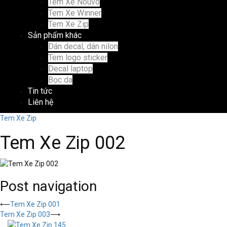
Tem Xe Nouvo
Tem Xe Winner
Tem Xe Zip
Sản phẩm khác
Dán decal, dán nilon
Tem logo sticker
Decal laptop
Bọc da
Tin tức
Liên hệ
Tem Xe Zip
Tem Xe Zip 002
Post navigation
⟵
Tem Xe Zip 001
Tem Xe Zip 003
⟶