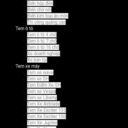
Biển hộp đèn
Biển chữ nổi
Biển kim loại ăn mòn
Thi công quảng cáo
Tem ô tô
Tem ô tô 4 chỗ
Tem ô tô 7 chỗ
Tem ô tô 16 chỗ
Xe doanh nghiệp
Xe bán tải
Tem xe máy
Tem xe wave
Tem xe SH
Tem Điểm Xe SH
Tem xe Vespa
Tem xe Liberty
Tem Xe Airblade
Tem Xe Exciter 135
Tem Xe Exciter 150
Tem Xe Jupiter