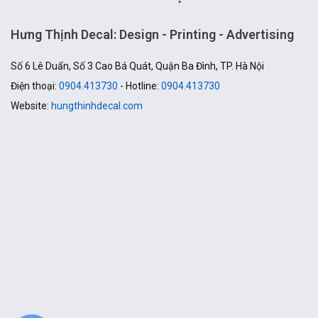
Hưng Thịnh Decal: Design - Printing - Advertising
Số 6 Lê Duẩn, Số 3 Cao Bá Quát, Quận Ba Đình, TP. Hà Nội
Điện thoại:
0904.413730
- Hotline:
0904.413730
Website:
hungthinhdecal.com