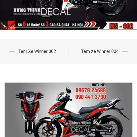
⟵
Tem Xe Winner 002
Tem Xe Winner 004
⟶
Post
navigation