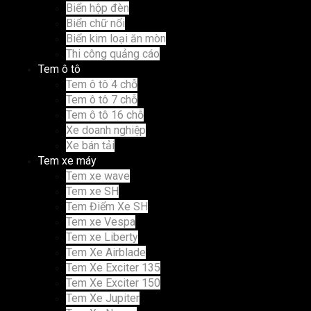
Biển hộp đèn
Biển chữ nổi
Biển kim loại ăn mòn
Thi công quảng cáo
Tem ô tô
Tem ô tô 4 chỗ
Tem ô tô 7 chỗ
Tem ô tô 16 chỗ
Xe doanh nghiệp
Xe bán tải
Tem xe máy
Tem xe wave
Tem xe SH
Tem Điểm Xe SH
Tem xe Vespa
Tem xe Liberty
Tem Xe Airblade
Tem Xe Exciter 135
Tem Xe Exciter 150
Tem Xe Jupiter