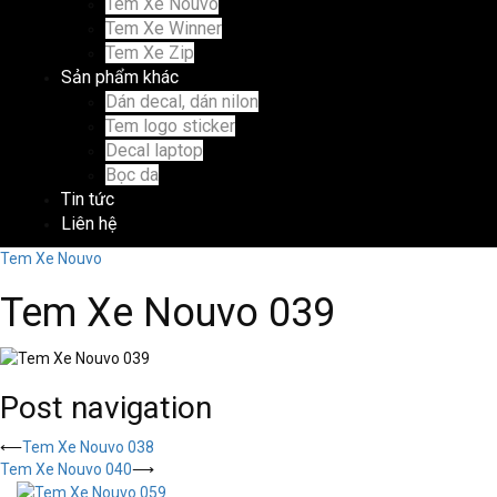
Tem Xe Nouvo
Tem Xe Winner
Tem Xe Zip
Sản phẩm khác
Dán decal, dán nilon
Tem logo sticker
Decal laptop
Bọc da
Tin tức
Liên hệ
Tem Xe Nouvo
Tem Xe Nouvo 039
Post navigation
⟵
Tem Xe Nouvo 038
Tem Xe Nouvo 040
⟶