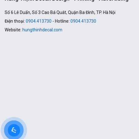
Số 6 Lê Duẩn, Số 3 Cao Bá Quát, Quận Ba Đình, TP. Hà Nội
Điện thoại:
0904.413730
- Hotline:
0904.413730
Website:
hungthinhdecal.com