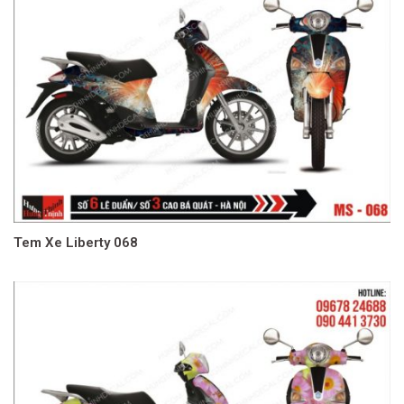
Tem Xe Liberty 068