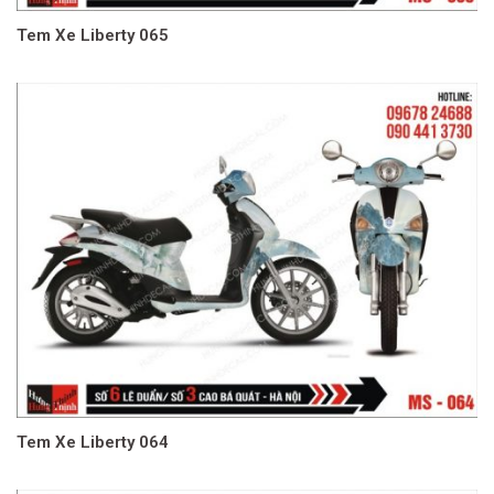
Tem Xe Liberty 065
Tem Xe Liberty 064