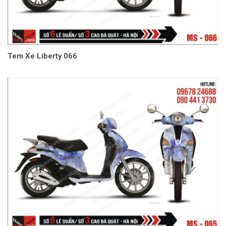
Tem Xe Liberty 066