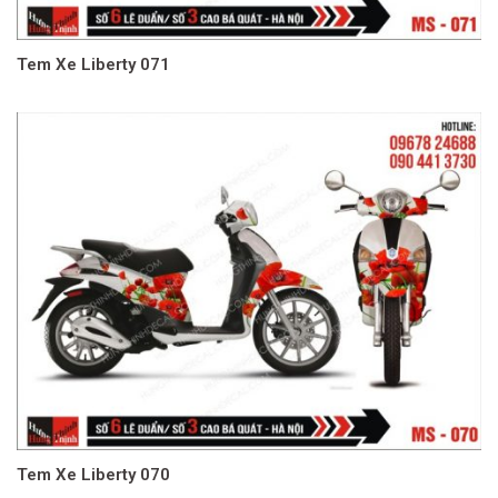
Tem Xe Liberty 071
Tem Xe Liberty 070