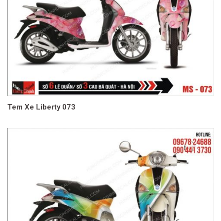
Tem Xe Liberty 073