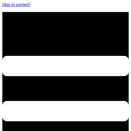
Skip to content
Hưng Thịnh Decal – Dán nilon, dán decal xe các
loại
Design – Printing – Advertising