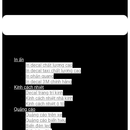
In ấn
In decal chất lượng cao
In decal taxi chất lượng cao
In phản quang
In decal 3M chính hãng
Kính cách nhiệt
Decal trang trí kinh
Kính cách nhiệt nhà kính
Kính cách nhiệt ô tô
Quảng cáo
Quảng cáo trên xe
Quảng cáo biển hiệu
Biển đèn led