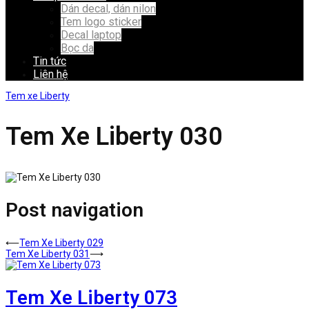
Dán decal, dán nilon
Tem logo sticker
Decal laptop
Bọc da
Tin tức
Liên hệ
Tem xe Liberty
Tem Xe Liberty 030
Post navigation
⟵
Tem Xe Liberty 029
Tem Xe Liberty 031
⟶
Tem Xe Liberty 073