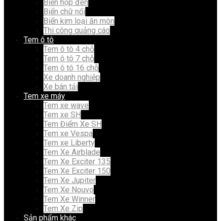
Biển hộp đèn
Biển chữ nổi
Biển kim loại ăn mòn
Thi công quảng cáo
Tem ô tô
Tem ô tô 4 chỗ
Tem ô tô 7 chỗ
Tem ô tô 16 chỗ
Xe doanh nghiệp
Xe bán tải
Tem xe máy
Tem xe wave
Tem xe SH
Tem Điểm Xe SH
Tem xe Vespa
Tem xe Liberty
Tem Xe Airblade
Tem Xe Exciter 135
Tem Xe Exciter 150
Tem Xe Jupiter
Tem Xe Nouvo
Tem Xe Winner
Tem Xe Zip
Sản phẩm khác